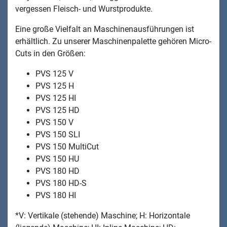
vergessen Fleisch- und Wurstprodukte.
Eine große Vielfalt an Maschinenausführungen ist
erhältlich. Zu unserer Maschinenpalette gehören Micro-
Cuts in den Größen:
PVS 125 V
PVS 125 H
PVS 125 HI
PVS 125 HD
PVS 150 V
PVS 150 SLI
PVS 150 MultiCut
PVS 150 HU
PVS 180 HD
PVS 180 HD-S
PVS 180 HI
*V: Vertikale (stehende) Maschine; H: Horizontale